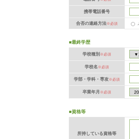
携帯電話番号
合否の連絡方法
※必須
■最終学歴
学校種別
※必須
学校名
※必須
学部・学科・専攻
※必須
卒業年月
※必須
■資格等
所持している資格等