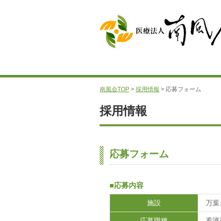
南風会TOP
>
採用情報
> 応募フォーム
採用情報
応募フォーム
■応募内容
施設
万葉
応募職種
看護