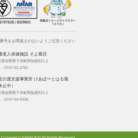
番号をお間違えのないようご注意ください
護老人保健施設 そよ風荘
良県吉野郡下市町阿知賀621-1
L：0747-52-2781
宅介護支援事業所 けあぽーとはる風
休止中）
良県吉野郡下市町阿知賀621-1
L：0747-54-5530
Copyright © NANFUKAI.All Rights Reserved.