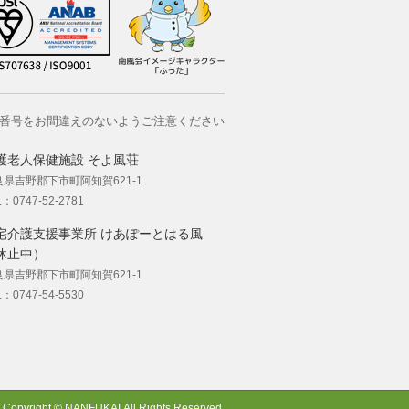
番号をお間違えのないようご注意ください
護老人保健施設 そよ風荘
良県吉野郡下市町阿知賀621-1
L：0747-52-2781
宅介護支援事業所 けあぽーとはる風
休止中）
良県吉野郡下市町阿知賀621-1
L：0747-54-5530
Copyright © NANFUKAI.All Rights Reserved.