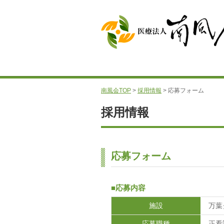
南風会TOP
>
採用情報
> 応募フォーム
採用情報
応募フォーム
■応募内容
施設
万葉
応募職種
正看