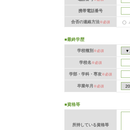
携帯電話番号
合否の連絡方法
※必須
■最終学歴
学校種別
※必須
学校名
※必須
学部・学科・専攻
※必須
卒業年月
※必須
■資格等
所持している資格等